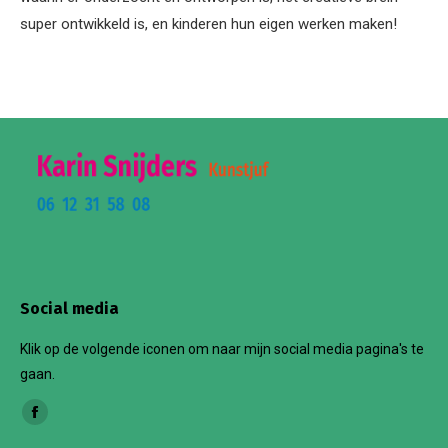
super ontwikkeld is, en kinderen hun eigen werken maken!
Social media
Klik op de volgende iconen om naar mijn social media pagina's te
gaan.
Vind ons op:
Facebook