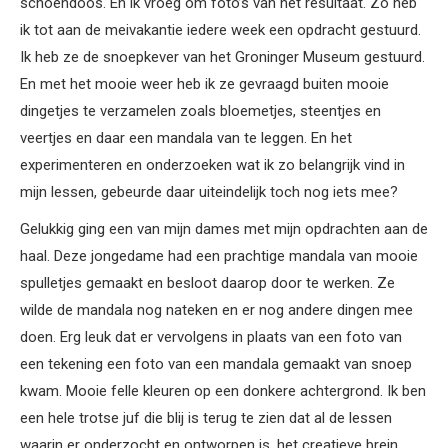
schoendoos. En ik vroeg om foto’s van het resultaat. Zo heb
ik tot aan de meivakantie iedere week een opdracht gestuurd.
Ik heb ze de snoepkever van het Groninger Museum gestuurd.
En met het mooie weer heb ik ze gevraagd buiten mooie
dingetjes te verzamelen zoals bloemetjes, steentjes en
veertjes en daar een mandala van te leggen. En het
experimenteren en onderzoeken wat ik zo belangrijk vind in
mijn lessen, gebeurde daar uiteindelijk toch nog iets mee?
Gelukkig ging een van mijn dames met mijn opdrachten aan de
haal. Deze jongedame had een prachtige mandala van mooie
spulletjes gemaakt en besloot daarop door te werken. Ze
wilde de mandala nog nateken en er nog andere dingen mee
doen. Erg leuk dat er vervolgens in plaats van een foto van
een tekening een foto van een mandala gemaakt van snoep
kwam. Mooie felle kleuren op een donkere achtergrond. Ik ben
een hele trotse juf die blij is terug te zien dat al de lessen
waarin er onderzocht en ontworpen is, het creatieve brein